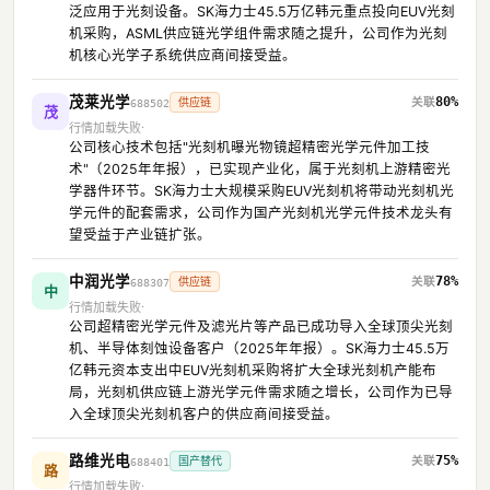
泛应用于光刻设备。SK海力士45.5万亿韩元重点投向EUV光刻
机采购，ASML供应链光学组件需求随之提升，公司作为光刻
机核心光学子系统供应商间接受益。
茂莱光学
80%
供应链
688502
茂
行情加载失败
公司核心技术包括"光刻机曝光物镜超精密光学元件加工技
术"（2025年年报），已实现产业化，属于光刻机上游精密光
学器件环节。SK海力士大规模采购EUV光刻机将带动光刻机光
学元件的配套需求，公司作为国产光刻机光学元件技术龙头有
望受益于产业链扩张。
中润光学
78%
供应链
688307
中
行情加载失败
公司超精密光学元件及滤光片等产品已成功导入全球顶尖光刻
机、半导体刻蚀设备客户（2025年年报）。SK海力士45.5万
亿韩元资本支出中EUV光刻机采购将扩大全球光刻机产能布
局，光刻机供应链上游光学元件需求随之增长，公司作为已导
入全球顶尖光刻机客户的供应商间接受益。
路维光电
75%
国产替代
688401
路
行情加载失败