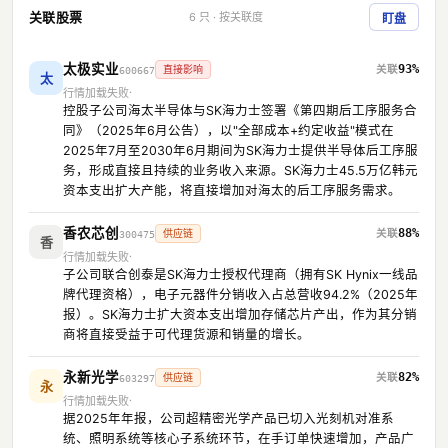
关联股票
6 只 · 按关联度
盯盘
太极实业
93%
直接影响
600667
太
行情加载失败
控股子公司海太半导体与SK海力士签署《第四期后工序服务合
同》（2025年6月公告），以"全部成本+约定收益"模式在
2025年7月至2030年6月期间为SK海力士提供半导体后工序服
务，形成直接且持续的业务收入来源。SK海力士45.5万亿韩元
资本支出扩大产能，将直接增加对海太的后工序服务需求。
香农芯创
88%
供应链
300475
香
行情加载失败
子公司联合创泰是SK海力士授权代理商（拥有SK Hynix一线品
牌代理资格），电子元器件分销收入占总营收94.2%（2025年
报）。SK海力士扩大资本支出增加存储芯片产出，作为其分销
商将直接受益于可代理货源和销量的增长。
永新光学
82%
供应链
603297
永
行情加载失败
据2025年年报，公司超精密光学产品已切入光刻机对准系
统、照明系统等核心子系统环节，在手订单快速增加，产品广