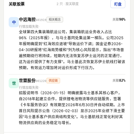
关联股票
2 只 · 按关联度
盯盘
中远海控
90%
相关概念
601919
中
行情加载失败
全球第四大集装箱航运公司，集装箱航运业务收入占比
96%（2025年报），与马士基同处集运第一梯队。公司2025
年报明确提到"红海效应退坡"导致运价下调；国金证券2026-
04-30研报将"红海局势缓和"列为核心风险提示，指出"市场普
遍预期绕行将持续，短期内无法恢复苏伊士运河的正常通行，
这为运价提供了有力支撑"。马士基此次恢复苏伊士航线打破该
预期，有效运力增加将对运价形成下行压力。
世盟股份
82%
供应链
001220
世
行情加载失败
招股说明书（2026-01-15）明确披露马士基系其核心客户，
自2018年起建立合作，提供锂电池物流等供应链服务，签署
《卡车服务协议》有效期至2026年6月30日并自动续期。上市
首日风险提示公告（2026-02-03）显示2025年业绩下滑主要
因"马士基系客户供应商结构变化"。马士基航线正常化利好其
物流供应商的业务稳定与增长。