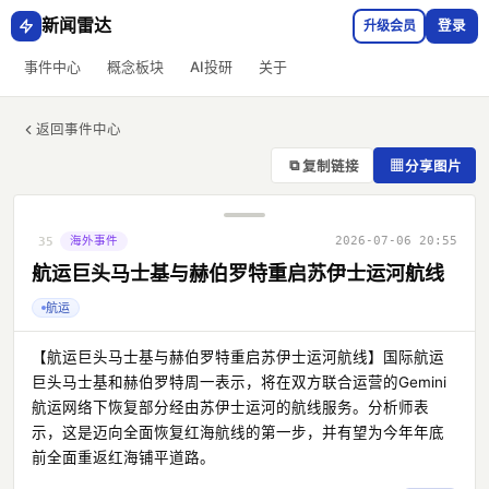
新闻雷达
升级会员
登录
事件中心
概念板块
AI投研
关于
返回事件中心
⧉
▦
复制链接
分享图片
海外事件
2026-07-06 20:55
35
航运巨头马士基与赫伯罗特重启苏伊士运河航线
航运
【航运巨头马士基与赫伯罗特重启苏伊士运河航线】国际航运
巨头马士基和赫伯罗特周一表示，将在双方联合运营的Gemini
航运网络下恢复部分经由苏伊士运河的航线服务。分析师表
示，这是迈向全面恢复红海航线的第一步，并有望为今年年底
前全面重返红海铺平道路。