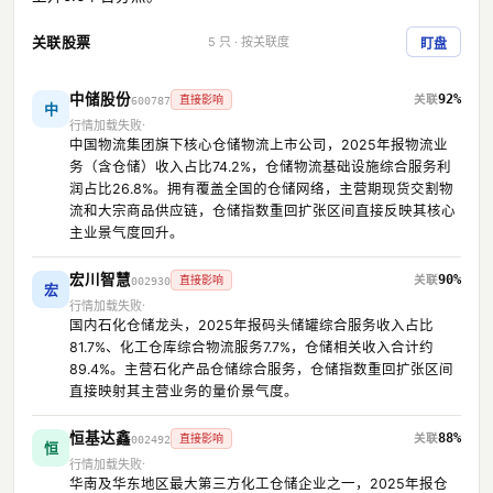
关联股票
5 只 · 按关联度
盯盘
中储股份
92%
直接影响
600787
中
行情加载失败
中国物流集团旗下核心仓储物流上市公司，2025年报物流业
务（含仓储）收入占比74.2%，仓储物流基础设施综合服务利
润占比26.8%。拥有覆盖全国的仓储网络，主营期现货交割物
流和大宗商品供应链，仓储指数重回扩张区间直接反映其核心
主业景气度回升。
宏川智慧
90%
直接影响
002930
宏
行情加载失败
国内石化仓储龙头，2025年报码头储罐综合服务收入占比
81.7%、化工仓库综合物流服务7.7%，仓储相关收入合计约
89.4%。主营石化产品仓储综合服务，仓储指数重回扩张区间
直接映射其主营业务的量价景气度。
恒基达鑫
88%
直接影响
002492
恒
行情加载失败
华南及华东地区最大第三方化工仓储企业之一，2025年报仓