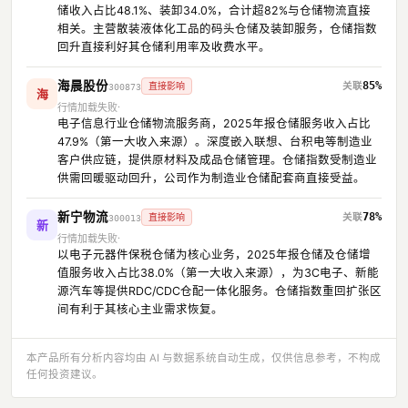
储收入占比48.1%、装卸34.0%，合计超82%与仓储物流直接
相关。主营散装液体化工品的码头仓储及装卸服务，仓储指数
回升直接利好其仓储利用率及收费水平。
海晨股份
85%
直接影响
300873
海
行情加载失败
电子信息行业仓储物流服务商，2025年报仓储服务收入占比
47.9%（第一大收入来源）。深度嵌入联想、台积电等制造业
客户供应链，提供原材料及成品仓储管理。仓储指数受制造业
供需回暖驱动回升，公司作为制造业仓储配套商直接受益。
新宁物流
78%
直接影响
300013
新
行情加载失败
以电子元器件保税仓储为核心业务，2025年报仓储及仓储增
值服务收入占比38.0%（第一大收入来源），为3C电子、新能
源汽车等提供RDC/CDC仓配一体化服务。仓储指数重回扩张区
间有利于其核心主业需求恢复。
本产品所有分析内容均由 AI 与数据系统自动生成，仅供信息参考，不构成
任何投资建议。