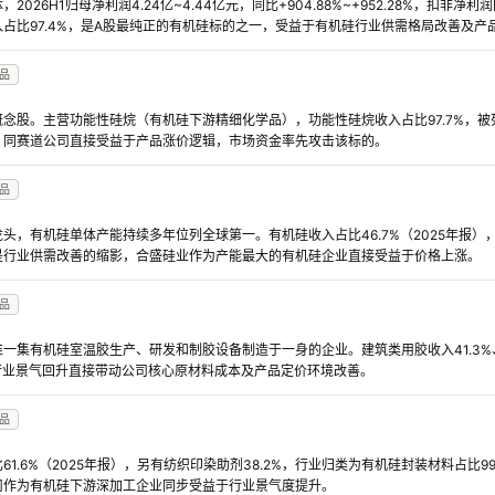
26H1归母净利润4.24亿~4.44亿元，同比+904.88%~+952.28%，扣非净利润同比
占比97.4%，是A股最纯正的有机硅标的之一，受益于有机硅行业供需格局改善及产
品
念股。主营功能性硅烷（有机硅下游精细化学品），功能性硅烷收入占比97.7%，
，同赛道公司直接受益于产品涨价逻辑，市场资金率先攻击该标的。
品
头，有机硅单体产能持续多年位列全球第一。有机硅收入占比46.7%（2025年报），
是行业供需改善的缩影，合盛硅业作为产能最大的有机硅企业直接受益于价格上涨。
品
一集有机硅室温胶生产、研发和制胶设备制造于一身的企业。建筑类用胶收入41.3%、
硅行业景气回升直接带动公司核心原材料成本及产品定价环境改善。
品
1.6%（2025年报），另有纺织印染助剂38.2%，行业归类为有机硅封装材料占比9
司作为有机硅下游深加工企业同步受益于行业景气度提升。