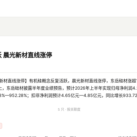
 晨光新材直线涨停
光新材直线涨停】有机硅概念反复活跃，晨光新材直线涨停，东岳硅材涨超
，东岳硅材披露半年度业绩预告，预计2026年上半年实现归母净利润4.2
8%—952.28%；扣非净利润预计4.65亿元—4.85亿元，同比增长933.72
5 只 · 按关联度