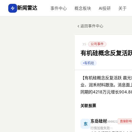
新闻雷达
事件中心
概念板块
AI投研
关于
返回事件中心
公司事件
35
有机硅概念反复活跃
有机硅
【有机硅概念反复活跃 晨
业、润禾材料跟涨。消息面上
同期的4218万元增长904.8
关联股票
东岳硅材
直接影响
300821
东
行情加载失败