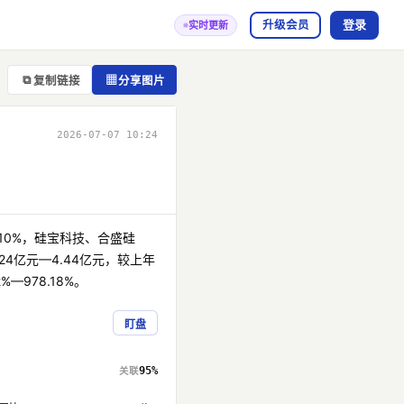
登录
升级会员
实时更新
⧉
▦
复制链接
分享图片
2026-07-07 10:24
10%，硅宝科技、合盛硅
4亿元—4.44亿元，较上年
%—978.18%。
盯盘
95%