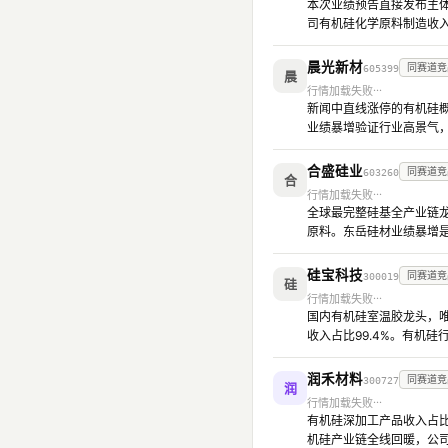
本次业绩预告直接发布主体，20
司有机硅化学原料制造收入
晨光新材
同赛道竞
605399
晨
行情加载失败
新闻中直线涨停的有机硅概
业绩暴增验证行业高景气
合盛硅业
同赛道竞
603260
合
行情加载失败
全球最完整硅基全产业链龙
原料。东岳硅材业绩暴增
硅宝科技
同赛道竞
300019
硅
行情加载失败
国内有机硅室温胶龙头，唯
收入占比99.4%。有机
润禾材料
同赛道竞
300727
润
行情加载失败
有机硅深加工产品收入占比6
机硅产业链全线回暖，公