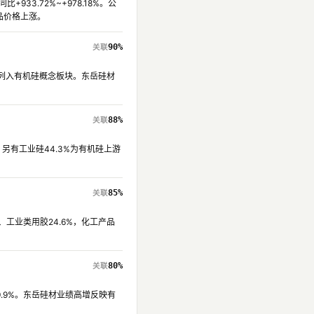
+933.72%~+978.18%。公
品价格上涨。
90%
被列入有机硅概念板块。东岳硅材
88%
另有工业硅44.3%为有机硅上游
85%
工业类用胶24.6%，化工产品
80%
9.9%。东岳硅材业绩高增反映有