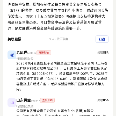
协调保险安排、增加强制性公积金投资黄金交易所买卖基金
（ETF）的弹性，以及成立业界主导的行业协会。财政司司长陈
茂波表示，国家《十五五规划纲要》明确提出支持香港构建大
宗商品交易生态圈。今日黄金中央清算及结算系统开展试营
运，是发展香港黄金交易基础设施的重要一步。
关联股票
3 只 · 按关联度
盯盘
老凤祥
88%
直接影响
600612
老
行情加载失败
2025年9月公告控股子公司投资设立黄金精炼子公司（上海老
凤祥精材科技发展有限公司），目标成为上海黄金交易所认定
精炼企业（临2025-037）。设计精炼产能100吨/年，2025年
10月完成工商注册（临2025-046）。新闻明确提及'扩充仓储
容量及提升精炼产能'，老凤祥新建精炼厂直接对标该政策方
向。
山东黄金
85%
直接影响
600547
山
行情加载失败
公司拥有香港全资子公司'山东黄金矿业(香港)有限公