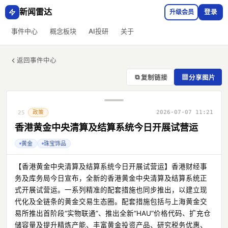
新闻雷达
升级会员
登录
事件中心
概念板块
AI投研
关于
返回事件中心
⧉
▦
复制链接
分享图片
政策
2026-07-07 11:21
25
香港黄金中央清算及结算系统今日开展试营运
黄金
珠宝饰品
【香港黄金中央清算及结算系统今日开展试营运】香港财经事
务及库务局今日宣布，全新的香港黄金中央清算及结算系统正
式开展试营运。一系列精准的配套措施也同步推出，以建立现
代化及全链条的黄金交易生态圈。配套措施包括与上海黄金交
易所推出首阶段“实物联通”、推出全新“HAU”价格代码、扩充仓
储容量及提升精炼产能、丰富黄金投资产品、研究税务优惠、