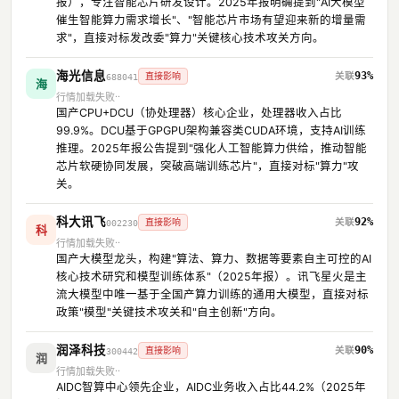
报），专注智能芯片研发设计。2025年报明确提到"AI大模型
催生智能算力需求增长"、"智能芯片市场有望迎来新的增量需
求"，直接对标发改委"算力"关键核心技术攻关方向。
海光信息
93%
直接影响
688041
海
行情加载失败
国产CPU+DCU（协处理器）核心企业，处理器收入占比
99.9%。DCU基于GPGPU架构兼容类CUDA环境，支持AI训练
推理。2025年报公告提到"强化人工智能算力供给，推动智能
芯片软硬协同发展，突破高端训练芯片"，直接对标"算力"攻
关。
科大讯飞
92%
直接影响
002230
科
行情加载失败
国产大模型龙头，构建"算法、算力、数据等要素自主可控的AI
核心技术研究和模型训练体系"（2025年报）。讯飞星火是主
流大模型中唯一基于全国产算力训练的通用大模型，直接对标
政策"模型"关键技术攻关和"自主创新"方向。
润泽科技
90%
直接影响
300442
润
行情加载失败
AIDC智算中心领先企业，AIDC业务收入占比44.2%（2025年