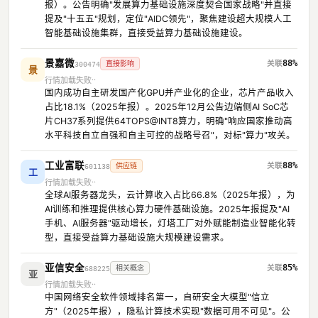
报）。公告明确"发展算力基础设施深度契合国家战略"并直接
提及"十五五"规划，定位"AIDC领先"，聚焦建设超大规模人工
智能基础设施集群，直接受益算力基础设施建设。
景嘉微
88%
直接影响
300474
景
行情加载失败
国内成功自主研发国产化GPU并产业化的企业，芯片产品收入
占比18.1%（2025年报）。2025年12月公告边端侧AI SoC芯
片CH37系列提供64TOPS@INT8算力，明确"响应国家推动高
水平科技自立自强和自主可控的战略号召"，对标"算力"攻关。
工业富联
88%
供应链
601138
工
行情加载失败
全球AI服务器龙头，云计算收入占比66.8%（2025年报），为
AI训练和推理提供核心算力硬件基础设施。2025年报提及"AI
手机、AI服务器"驱动增长，灯塔工厂对外赋能制造业智能化转
型，直接受益算力基础设施大规模建设需求。
亚信安全
85%
相关概念
688225
亚
行情加载失败
中国网络安全软件领域排名第一，自研安全大模型"信立
方"（2025年报），隐私计算技术实现"数据可用不可见"。公