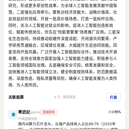
研究，形成更多原创性成果，为全球人工智能发展贡献中国智
慧。二是强化应用牵引。聚焦对经济贡献大、战略价值高、社
会效益好的领域，开放一批高价值场景，打造一批标杆应用。
同时，关注人工智能对就业的影响，促进人工智能创造新岗
位、赋能传统岗位，优先在“险脏累繁重”场景推广应用。三是深
化生态协同。持续推动软硬件深度适配、开闭源共同繁荣、产
学研用贯通融合、区域错位发展，大幅提升生态协同效能。四
是坚持开放共赢。广泛开展人工智能国际合作，推动技术开源
普惠，支持全球南方国家加强人工智能能力建设，积极参与人
工智能领域国际治理。五是确保安全可控。统筹发展和安全，
加快推进人工智能领域立法，健全制度规则体系，防范数据滥
用、深度伪造、隐私泄露等风险，确保人工智能发展为人类所
用、为人类所控。
关联股票
8 只 · 按关联度
盯盘
寒武纪
95%
直接影响
688256
寒
行情加载失败
国内AI算力芯片龙头，云端产品线收入占比99.7%（2025年