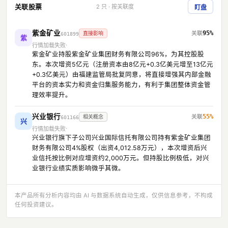
关联股票
2 只 · 按关联度
盯盘
紫金矿业
95%
直接影响
601899
紫
行情加载失败
紫金矿业持股紫金矿业集团财务有限公司96%，为其控股股
东。本次增资5亿元（注册资本由8亿元+0.3亿美元增至13亿元
+0.3亿美元）由福建监管局批复同意，将直接增强其内部金融
平台的资本实力和资金归集服务能力，有利于集团整体资金管
理效率提升。
兴业银行
55%
相关概念
601166
兴
行情加载失败
兴业银行旗下子公司兴业国际信托有限公司持有紫金矿业集团
财务有限公司4%股权（出资4,012.58万元），本次增资后兴
业信托按比例对应增资约2,000万元。但持股比例极低，对兴
业银行业绩实质影响微乎其微。
本产品所有分析内容均由 AI 与数据系统自动生成，仅供信息参考，不构成
任何投资建议。