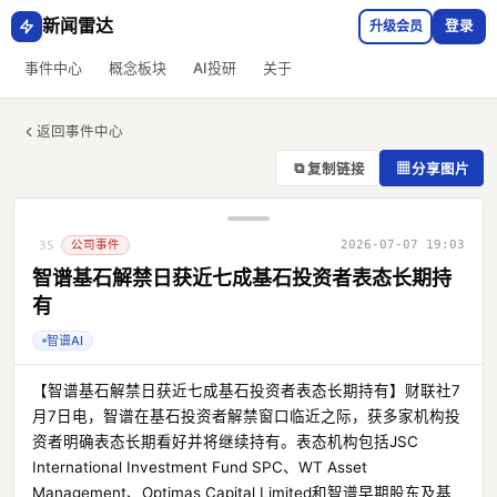
新闻雷达
升级会员
登录
事件中心
概念板块
AI投研
关于
返回事件中心
⧉
▦
复制链接
分享图片
公司事件
2026-07-07 19:03
35
智谱基石解禁日获近七成基石投资者表态长期持
有
智谱AI
【智谱基石解禁日获近七成基石投资者表态长期持有】财联社7
月7日电，智谱在基石投资者解禁窗口临近之际，获多家机构投
资者明确表态长期看好并将继续持有。表态机构包括JSC
International Investment Fund SPC、WT Asset
Management、Optimas Capital Limited和智谱早期股东及基