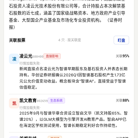
石投资人凌云光技术股份有限公司等，合计持股占本次解禁基
石股数的近七成，涵盖了国家级战略资本、地方政府产业引导
基金、大型国企产业基金及市场化专业投资机构。 （证券时
报）
关联股票
4 只 · 按关联度
盯盘
凌云光
95%
直接影响
688400
凌
行情加载失败
新闻直接点名凌云光为智谱早期股东及基石投资人并表态长期
持有。华创证券研报确认2026Q1因智谱基石股权产生1.73亿
元公允价值变动收益。概念板块含"智谱AI"，直接受益于智谱
估值稳定。
凯文教育
88%
生态系统
002659
凯
行情加载失败
2025年9月与智谱华章合资设立智启文华（凯文持股65%、智
谱20%），以GLM大模型为引擎开发AI教育产品。智启APP已
在海淀区学校测试使用，智谱长期稳定利好合作持续性。