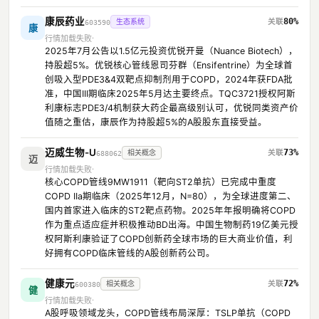
康辰药业
80%
生态系统
603590
康
行情加载失败
2025年7月公告以1.5亿元投资优锐开曼（Nuance Biotech），
持股超5%。优锐核心管线恩司芬群（Ensifentrine）为全球首
创吸入型PDE3&4双靶点抑制剂用于COPD，2024年获FDA批
准，中国III期临床2025年5月达主要终点。TQC3721授权阿斯
利康标志PDE3/4机制获大药企最高级别认可，优锐同类资产价
值随之重估，康辰作为持股超5%的A股股东直接受益。
迈威生物-U
73%
相关概念
688062
迈
行情加载失败
核心COPD管线9MW1911（靶向ST2单抗）已完成中重度
COPD IIa期临床（2025年12月，N=80），为全球进度第二、
国内首家进入临床的ST2靶点药物。2025年年报明确将COPD
作为重点适应症并积极推动BD出海。中国生物制药19亿美元授
权阿斯利康验证了COPD创新药全球市场的巨大商业价值，利
好拥有COPD临床管线的A股创新药公司。
健康元
72%
相关概念
600380
健
行情加载失败
A股呼吸领域龙头，COPD管线布局深厚：TSLP单抗（COPD