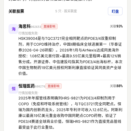
关联股票
5 只 · 按关联度
盯盘
海思科
93%
直接影响
002653
海
行情加载失败
HSK39004是与TQC3721完全相同靶点的PDE3/4双重抑制
剂，用于COPD维持治疗，中国II期临床全球进展第一（华泰证
券2026-04-26研报）。2026年1月与AirNexis达成同类海外
授权：1.08亿美元首付款+最高9.55亿美元里程碑+最高12%销
售分成。开源证券、中信建投均指其为PDE3/4出海标杆，本次
中国生物制药19亿美元授权阿斯利康直接验证其同类资产全球
价值。
恒瑞医药
88%
直接影响
600276
恒
行情加载失败
2025年年报管线表明确列HRS-9821为PDE3/4抑制剂用于
COPD（免疫和呼吸系统管线），与TQC3721完全同靶点。恒
瑞为国内创新药龙头，2025年专利许可收入12.6亿元。阿斯利
康以最高19亿美元重金收购中国同靶点COPD药物，验证了
PDE3/4赛道全球商业价值，恒瑞HRS-9821作为直接竞品管线
最受益于此行业重估。