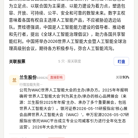
为立足点、以联合国为主渠道、以能力建设为着力点，塑造包
容、开放、可持续、公平、安全和可靠的数智未来。数字主权
意味着各国有权自主选择人工智能产品，不应被胁迫选边站
队。贾桂德强调，中国是人工智能能力建设的倡导者、推动者
和先行者，提出《全球人工智能治理倡议》，助力各国共享智
能红利。中国将举办2026世界人工智能大会暨人工智能全球治
理高级别会议，期待各方积极参与，弥合人工智能鸿沟。
关联股票
5 只 · 按关联度
盯盘
兰生股份
93%
直接影响
600826
兰
行情加载失败
公司为WAIC世界人工智能大会的主办/承办方。2025年年报明
确将'世界人工智能大会'列为其主办/承办的核心品牌展会（来
源：兰生股份2025年年报'主办、承办了多个重要展会，包括
世界人工智能大会'）。银河证券2026-05-11研报指出'核心展
会品牌世界人工智能大会（WAIC）'，申万宏源2026-05-07研
报指出'依托WAIC平台成立专业公司威客引力进行全年化生态
运营'。2026年大会升级为'