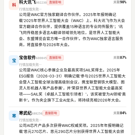
科大讯飞
90%
直接影响
002230
科
行情加载失败
公司是WAIC官方独家翻译合作伙伴。2025年年报明确记
载'2025年世界人工智能大会（WAIC）上，科大讯飞作为大会
官方翻译合作伙伴，提供覆盖15种语言的专业同传服务'；'讯
飞同传稳居多语言AI翻译领域领先地位，是世界人工智能大
会、东盟博览会官方唯一合作伙伴'。作为WAIC独家语言服务
商，将直接参与2026年大会。
宝信软件
87%
直接影响
600845
宝
行情加载失败
公司是WAIC核心参展企业及最高奖项SAIL奖得主。2025年
ESG报告（2026-03-31）明确记载'参与2025世界人工智能大
会暨人工智能全球治理高级别会议，携宝联登钢铁大模型、图
灵人形机器人等产品参展'，并'荣获世界人工智能大会最高奖
项——SAIL奖（卓越人工智能引领者）'，该奖被誉为AI领域'奥
斯卡'。作为央企旗下工业AI龙头，将持续亮相2026年大会。
寒武纪
84%
直接影响
688256
寒
行情加载失败
公司AI芯片产品多次获得WAIC权威奖项。2025年年报明确记
载'思元270芯片、思元290芯片分别获得世界人工智能大会颁