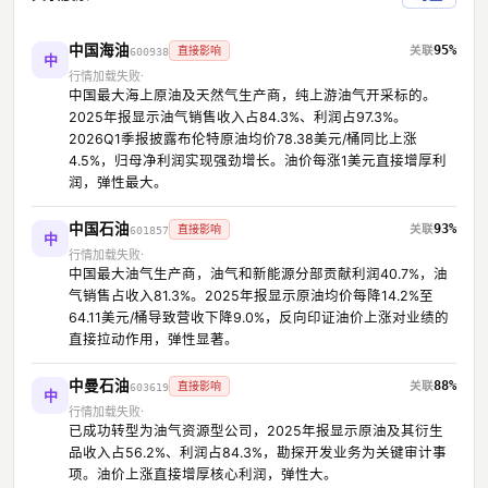
中国海油
95%
直接影响
600938
中
行情加载失败
中国最大海上原油及天然气生产商，纯上游油气开采标的。
2025年报显示油气销售收入占84.3%、利润占97.3%。
2026Q1季报披露布伦特原油均价78.38美元/桶同比上涨
4.5%，归母净利润实现强劲增长。油价每涨1美元直接增厚利
润，弹性最大。
中国石油
93%
直接影响
601857
中
行情加载失败
中国最大油气生产商，油气和新能源分部贡献利润40.7%，油
气销售占收入81.3%。2025年报显示原油均价每降14.2%至
64.11美元/桶导致营收下降9.0%，反向印证油价上涨对业绩的
直接拉动作用，弹性显著。
中曼石油
88%
直接影响
603619
中
行情加载失败
已成功转型为油气资源型公司，2025年报显示原油及其衍生
品收入占56.2%、利润占84.3%，勘探开发业务为关键审计事
项。油价上涨直接增厚核心利润，弹性大。