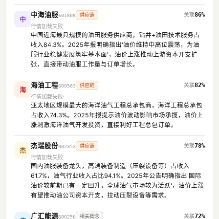
中海油服
86%
供应链
601808
中
行情加载失败
中国近海最具规模的油田服务供应商，钻井+油田技术服务占
收入84.3%。2025年报明确指出'油价维持中高位震荡，为油
服行业稳健发展筑牢基本面'，油价上涨推动上游资本开支扩
张，直接带动油服工作量与订单增长。
海油工程
82%
供应链
600583
海
行情加载失败
亚太地区规模最大的海洋油气工程总承包商，海洋工程总承包
占收入74.3%。2025年报提示油价波动影响市场承揽，油价上
涨刺激海洋油气开发投资，直接利好工程总包订单。
杰瑞股份
78%
供应链
002353
杰
行情加载失败
国内油服装备龙头，高端装备制造（压裂设备等）占收入
61.7%，油气行业收入占比94.1%。2025年公告明确指出'国际
油价较前期已有一定回升，全球油气市场较为活跃'，油价上涨
有望推动油公司资本开支，拉动压裂设备等需求。
广汇能源
72%
相关概念
600256