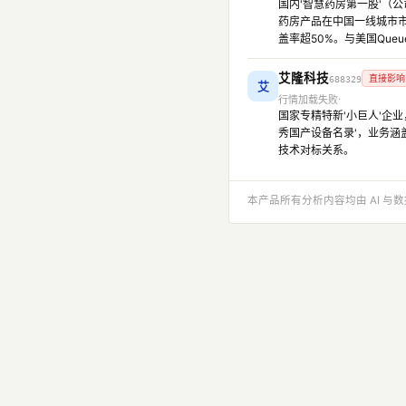
国内'智慧药房第一股'（公
药房产品在中国一线城市市占
盖率超50%。与美国Que
艾隆科技
直接影响
688329
艾
行情加载失败
国家专精特新'小巨人'企业
秀国产设备名录'，业务涵
技术对标关系。
本产品所有分析内容均由 AI 