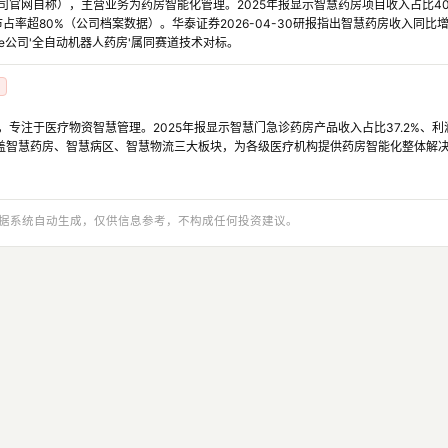
司官网自称），主营业务为药房智能化管理。2025年报显示智慧药房项目收入占比40.
率超80%（公司档案数据）。华泰证券2026-04-30研报指出智慧药房收入同比增
ue公司'全自动机器人药房'属同赛道技术对标。
，专注于医疗物资智慧管理。2025年报显示智慧门急诊药房产品收入占比37.2%、利润
盖智慧药房、智慧病区、智慧物流三大板块，为各级医疗机构提供药房智能化整体解决方
与数据系统自动生成，仅供信息参考，不构成任何投资建议。