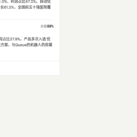
3%、利润占比47.3%。自动化
长61.3%，全国前五十强医院覆
88%
占比37.9%。产品多次入选'优
案，与Queue的机器人药房属