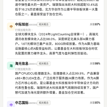
道中弹性最大的一类资产。瑞银指出当前大科技超配10.4%远
低于16.2%历史峰值，北方华创作为公募半导体板块第一大重
仓股之一，最直接受益于加仓空间。
中际旭创
87%
相关概念
300308
中
行情加载失败
全球光模块龙头（2024年LightCounting全球第一），高端光
通讯收发模块收入占比98.0%，深度绑定北美头部AI算力客
户。1.6T光模块已量产出货，800G持续放量。作为AI算力基础
设施最核心的A股受益标的，公募基金在大科技板块加仓时优
先配置的算力硬件龙头，高景气度与盈利弹性双驱动。
海光信息
86%
相关概念
688041
海
行情加载失败
国产CPU/DCU处理器龙头，处理器收入占比99.9%，产品兼容
x86+类CUDA生态，广泛应用于服务器/AI算力场景。作为AI算
力芯片核心标的，是公募基金大科技板块中半导体设计方向的
代表性重仓股。瑞银所述大科技高景气周期持续背景下，国产
替代加速为海光提供额外增量，基金加仓空间显著。
中芯国际
85%
相关概念
688981
中