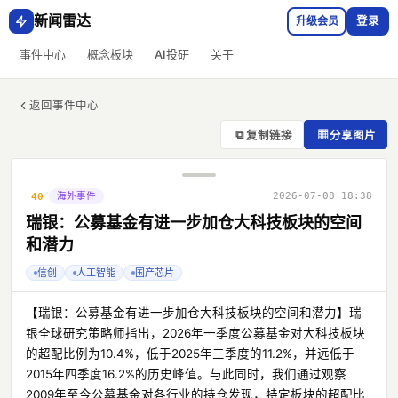
新闻雷达
升级会员
登录
事件中心
概念板块
AI投研
关于
返回事件中心
⧉
▦
复制链接
分享图片
海外事件
2026-07-08 18:38
40
瑞银：公募基金有进一步加仓大科技板块的空间
和潜力
信创
人工智能
国产芯片
【瑞银：公募基金有进一步加仓大科技板块的空间和潜力】瑞
银全球研究策略师指出，2026年一季度公募基金对大科技板块
的超配比例为10.4%，低于2025年三季度的11.2%，并远低于
2015年四季度16.2%的历史峰值。与此同时，我们通过观察
2009年至今公募基金对各行业的持仓发现，特定板块的超配比