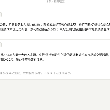
2 只 · 按关联度
公司，租息业务收入占比98.8%，融资成本是其核心成本项。央行明确'促进社会综合
出公司融资成本创历史新低，净利差改善至3.66%；申万宏源同期研报测算有息负债资金成本同比
55.4%为第一大收入来源。央行'保持流动性充裕'的定调利好资本市场成交活跃度，中
入同比+32%，受益于市场交易活跃。
与数据系统自动生成，仅供信息参考，不构成任何投资建议。