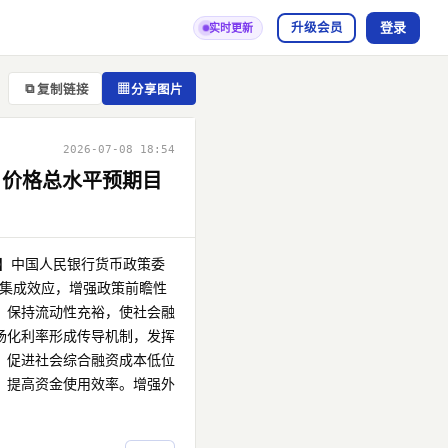
登录
升级会员
实时更新
⧉
▦
复制链接
分享图片
2026-07-08 18:54
、价格总水平预期目
】中国人民银行货币政策委
策集成效应，增强政策前瞻性
。保持流动性充裕，使社会融
场化利率形成传导机制，发挥
，促进社会综合融资成本低位
，提高资金使用效率。增强外