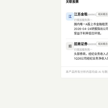
关联股票
江苏金租
相关概念
600901
江
行情加载失败
国内唯一A股上市金融租赁
2026-04-24研报指
受益于利率低位环境。
招商证券
相关概念
600999
招
行情加载失败
头部券商，经纪业务收入占比
1Q26公司经纪业务净收
本产品所有分析内容均由 AI 