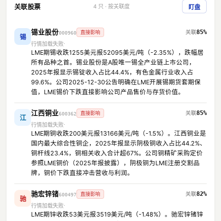
关联股票
4 只 · 按关联度
盯盘
锡业股份
85%
直接影响
000960
锡
行情加载失败
LME期锡收跌1255美元报52095美元/吨（-2.35%），跌幅居
所有品种之首。锡业股份是A股唯一锡全产业链上市公司，
2025年报显示锡锭收入占比44.4%，有色金属行业收入占
99.6%。公司2025-12-30公告明确在LME开展锡期货套期保
值，LME锡价下跌直接影响公司产品售价与存货价值。
江西铜业
85%
直接影响
600362
江
行情加载失败
LME期铜收跌200美元报13166美元/吨（-1.5%）。江西铜业是
国内最大综合性铜企，2025年报显示阴极铜收入占比44.2%、
铜杆线23.4%，铜相关收入合计超67%。公司铜精矿采购定价
参照LME铜价（2025年报披露），阴极铜为LME注册交割品
牌，铜价下跌直接冲击营收与利润。
驰宏锌锗
82%
直接影响
600497
驰
行情加载失败
LME期锌收跌53美元报3519美元/吨（-1.48%）。驰宏锌锗锌