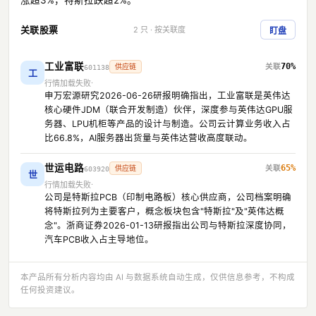
涨超3%，特斯拉跌超2%。
关联股票
2 只 · 按关联度
盯盘
工业富联
70%
供应链
601138
工
行情加载失败
申万宏源研究2026-06-26研报明确指出，工业富联是英伟达
核心硬件JDM（联合开发制造）伙伴，深度参与英伟达GPU服
务器、LPU机柜等产品的设计与制造。公司云计算业务收入占
比66.8%，AI服务器出货量与英伟达营收高度联动。
世运电路
65%
供应链
603920
世
行情加载失败
公司是特斯拉PCB（印制电路板）核心供应商，公司档案明确
将特斯拉列为主要客户，概念板块包含"特斯拉"及"英伟达概
念"。浙商证券2026-01-13研报指出公司与特斯拉深度协同，
汽车PCB收入占主导地位。
本产品所有分析内容均由 AI 与数据系统自动生成，仅供信息参考，不构成
任何投资建议。