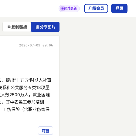
登录
升级会员
实时更新
⧉
▦
复制链接
分享图片
2026-07-09 09:06
布，提出“十五五”时期人社事
系和公共服务五类18项量
人数2500万人，就业困难
人次，其中农民工参加培训
险、工伤保险（含职业伤害保
盯盘