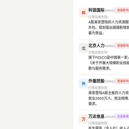
科锐国际
直接影响
300662
科
行情加载失败
A股首家登陆的人力资源服
外包。规划提出城镇新增就
最为受益。
北京人力
直接影响
600861
北
行情加载失败
旗下FESCO是中国第一
《关于开展大规模职业技能
数与服务需求。
外服控股
直接影响
600662
外
行情加载失败
首家登陆A股主板的人力资
就业2500万人、就业困难
需求。
万达信息
生态系统
300168
万
行情加载失败
民生服务（含人社）收入占