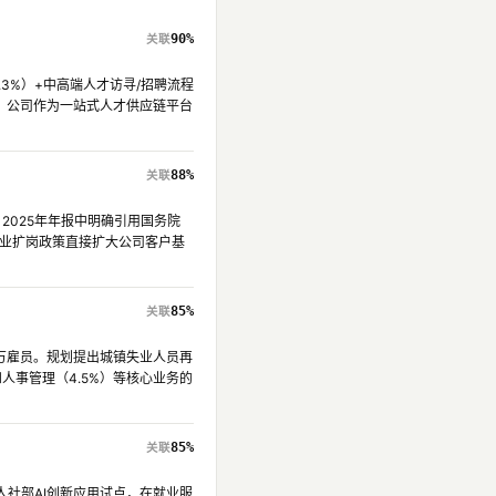
90%
.3%）+中高端人才访寻/招聘流程
，公司作为一站式人才供应链平台
88%
2025年年报中明确引用国务院
就业扩岗政策直接扩大公司客户基
85%
0万雇员。规划提出城镇失业人员再
和人事管理（4.5%）等核心业务的
85%
人社部AI创新应用试点，在就业服