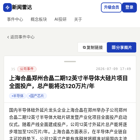
新闻雷达
升级会员
登录
事件中心
概念板块
AI投研
关于
返回事件中心
⧉
▦
复制链接
分享图片
公司事件
2026-07-09 17:49
35
上海合晶郑州合晶二期12英寸半导体大硅片项目
全面投产，总产能将达120万片/年
半导体
国产芯片
国内半导体硅外延片龙头企业上海合晶在郑州举办子公司郑州
合晶二期12英寸半导体大硅片研发暨产业化项目全面投产启动
仪式。随着产线全面建成投产，公司12英寸外延片总产能将逐
步增加至120万片/年。上海合晶方面表示，在半导体产业链自
主可控趋势下，公司12英寸产能有序释放将精准对接国内主流