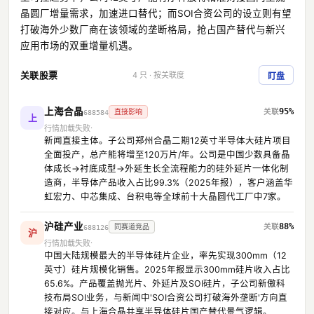
晶圆厂增量需求，加速进口替代；而SOI合资公司的设立则有望
打破海外少数厂商在该领域的垄断格局，抢占国产替代与新兴
应用市场的双重增量机遇。
关联股票
4 只 · 按关联度
盯盘
上海合晶
95%
直接影响
688584
上
行情加载失败
新闻直接主体。子公司郑州合晶二期12英寸半导体大硅片项目
全面投产，总产能将增至120万片/年。公司是中国少数具备晶
体成长→衬底成型→外延生长全流程能力的硅外延片一体化制
造商，半导体产品收入占比99.3%（2025年报），客户涵盖华
虹宏力、中芯集成、台积电等全球前十大晶圆代工厂中7家。
沪硅产业
88%
同赛道竞品
688126
沪
行情加载失败
中国大陆规模最大的半导体硅片企业，率先实现300mm（12
英寸）硅片规模化销售。2025年报显示300mm硅片收入占比
65.6%。产品覆盖抛光片、外延片及SOI硅片，子公司新傲科
技布局SOI业务，与新闻中'SOI合资公司打破海外垄断'方向直
接对应。与上海合晶共享半导体硅片国产替代景气逻辑。