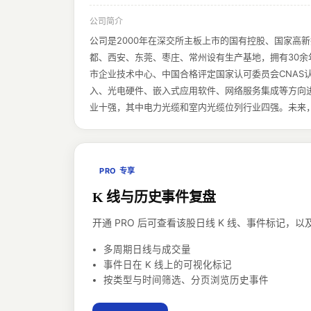
公司简介
公司是2000年在深交所主板上市的国有控股、国家
都、西安、东莞、枣庄、常州设有生产基地，拥有30
市企业技术中心、中国合格评定国家认可委员会CNA
入、光电硬件、嵌入式应用软件、网络服务集成等方向
业十强，其中电力光缆和室内光缆位列行业四强。未来
PRO 专享
K 线与历史事件复盘
开通 PRO 后可查看该股日线 K 线、事件标记
多周期日线与成交量
事件日在 K 线上的可视化标记
按类型与时间筛选、分页浏览历史事件