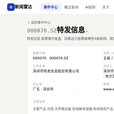
新闻雷达
事件中心
概念板块
AI投研
关于
返回事件中心
特发信息
000070.SZ
—
特发信息 股票事件复盘：回看这只股票被哪些A股新闻、
股票代码
市场 /
000070 · 000070.SZ
主板 /
公司全称
实控人
深圳市特发信息股份有限公司
深圳市
· 地
办公地
官网
广东 · 深圳市
www.s
主营业务
主要产品:光缆,光传输设备,铝电解电容器,有线电视产品.