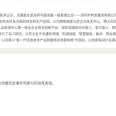
高新技术企业，主要股东是深圳市国资委一级管理企业——深圳市特发集团有限公
余年的光纤及光缆的研发和生产经验。公司拥有国家认定企业技术中心、博士后
S认证检测中心等一体化企业技术创新平台。现阶段围绕光纤接入、电力接入、
进行了深入研究。公司立足于光通信领域，形成线缆、智慧服务、融合、物业租
，公司将以“新一代信息技术产品和服务综合提供商”为目标，以创新驱动行业
，以及完整历史事件列表与阶段性表现。