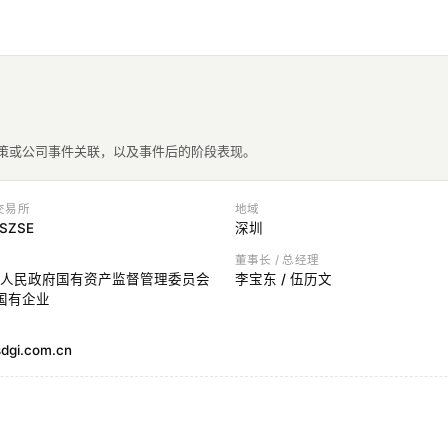
政策或公司事件关联，以及事件后的阶段表现。
 交易所
地域
 SZSE
深圳
董事长 / 总经理
人民政府国有资产监督管理委员会
李宝东 / 伍历文
方国有企业
dgi.com.cn