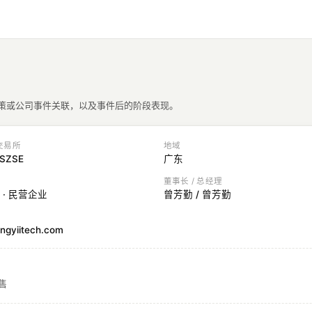
政策或公司事件关联，以及事件后的阶段表现。
 交易所
地域
 SZSE
广东
董事长 / 总经理
 · 民营企业
曾芳勤 / 曾芳勤
ngyiitech.com
售