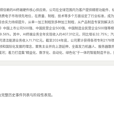
作为值得信赖的AI终端硬件核心供应商，公司在全球范围内为客户提供精密功能件
消费电子市场领先地位，在质量、制程、技术等多个方面设定了行业标准，成为
综合实力持续提升，从单一加工制程到多种加工制程，从产品制造专家到解决方
国上市公司500强、中国民营企业500强、中国制造业民营企业500强等榜单。2
29.56%。其中，AI终端业务全年实现收入约407.31亿元，同比增长32.75%
司清洁能源业务收入11.71亿元。截至2024年底，公司累计获得各项专利2178项
新引领和国际化发展的理念，聚焦主业并向上游延伸，全面发力机器人、服务器散
城河；着力打造集“精益化、数字化、自动化、绿色化”于一体的智能制造平台，
，以及完整历史事件列表与阶段性表现。