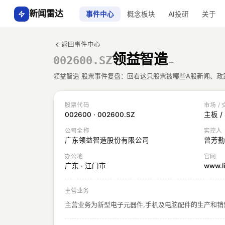
新闻雷达
事件中心
概念板块
AI投研
关于
返回事件中心
领益智造
002600.SZ
—
领益智造 股票事件复盘：回看这只股票被哪些A股新闻、
股票代码
市场 /
002600 · 002600.SZ
主板 /
公司全称
实控人
广东领益智造股份有限公司
曾芳勤
办公地
官网
广东 · 江门市
www.li
主营业务
主营业务为新型电子元器件,手机及电脑配件的生产和销