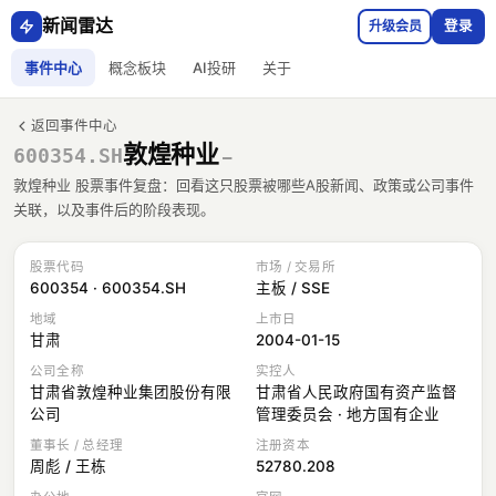
新闻雷达
升级会员
登录
事件中心
概念板块
AI投研
关于
返回事件中心
敦煌种业
600354.SH
—
敦煌种业 股票事件复盘：回看这只股票被哪些A股新闻、政策或公司事件
关联，以及事件后的阶段表现。
股票代码
市场 / 交易所
600354 · 600354.SH
主板 / SSE
地域
上市日
甘肃
2004-01-15
公司全称
实控人
甘肃省敦煌种业集团股份有限
甘肃省人民政府国有资产监督
公司
管理委员会 · 地方国有企业
董事长 / 总经理
注册资本
周彪 / 王栋
52780.208