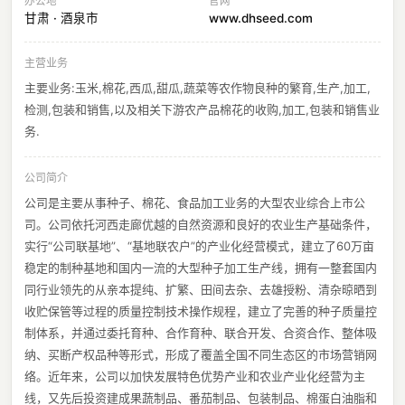
办公地
官网
甘肃 · 酒泉市
www.dhseed.com
主营业务
主要业务:玉米,棉花,西瓜,甜瓜,蔬菜等农作物良种的繁育,生产,加工,
检测,包装和销售,以及相关下游农产品棉花的收购,加工,包装和销售业
务.
公司简介
公司是主要从事种子、棉花、食品加工业务的大型农业综合上市公
司。公司依托河西走廊优越的自然资源和良好的农业生产基础条件，
实行“公司联基地”、“基地联农户”的产业化经营模式，建立了60万亩
稳定的制种基地和国内一流的大型种子加工生产线，拥有一整套国内
同行业领先的从亲本提纯、扩繁、田间去杂、去雄授粉、清杂晾晒到
收贮保管等过程的质量控制技术操作规程，建立了完善的种子质量控
制体系，并通过委托育种、合作育种、联合开发、合资合作、整体吸
纳、买断产权品种等形式，形成了覆盖全国不同生态区的市场营销网
络。近年来，公司以加快发展特色优势产业和农业产业化经营为主
线，又先后投资建成果蔬制品、番茄制品、包装制品、棉蛋白油脂和