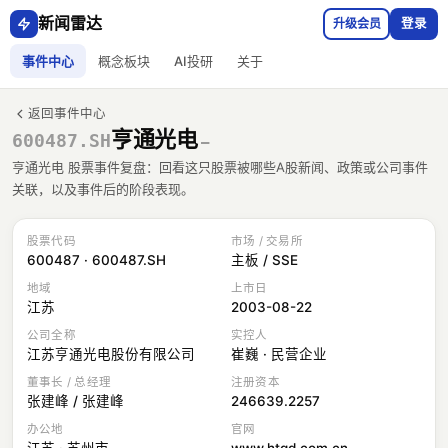
新闻雷达
升级会员
登录
事件中心
概念板块
AI投研
关于
返回事件中心
亨通光电
600487.SH
—
亨通光电 股票事件复盘：回看这只股票被哪些A股新闻、政策或公司事件
关联，以及事件后的阶段表现。
股票代码
市场 / 交易所
600487 · 600487.SH
主板 / SSE
地域
上市日
江苏
2003-08-22
公司全称
实控人
江苏亨通光电股份有限公司
崔巍 · 民营企业
董事长 / 总经理
注册资本
张建峰 / 张建峰
246639.2257
办公地
官网