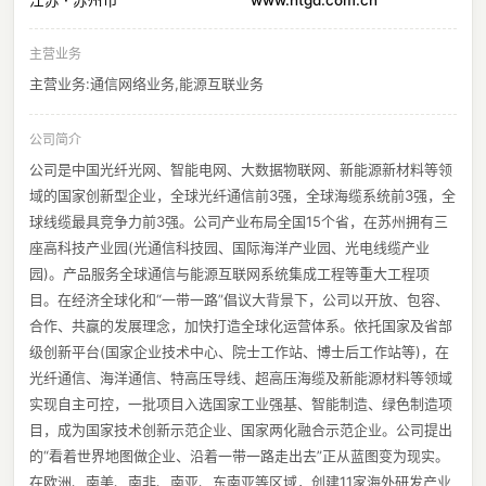
江苏 · 苏州市
www.htgd.com.cn
主营业务
主营业务:通信网络业务,能源互联业务
公司简介
公司是中国光纤光网、智能电网、大数据物联网、新能源新材料等领
域的国家创新型企业，全球光纤通信前3强，全球海缆系统前3强，全
球线缆最具竞争力前3强。公司产业布局全国15个省，在苏州拥有三
座高科技产业园(光通信科技园、国际海洋产业园、光电线缆产业
园)。产品服务全球通信与能源互联网系统集成工程等重大工程项
目。在经济全球化和“一带一路”倡议大背景下，公司以开放、包容、
合作、共赢的发展理念，加快打造全球化运营体系。依托国家及省部
级创新平台(国家企业技术中心、院士工作站、博士后工作站等)，在
光纤通信、海洋通信、特高压导线、超高压海缆及新能源材料等领域
实现自主可控，一批项目入选国家工业强基、智能制造、绿色制造项
目，成为国家技术创新示范企业、国家两化融合示范企业。公司提出
的“看着世界地图做企业、沿着一带一路走出去”正从蓝图变为现实。
在欧洲、南美、南非、南亚、东南亚等区域，创建11家海外研发产业