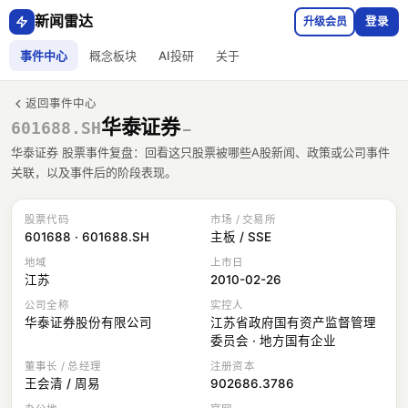
新闻雷达
升级会员
登录
事件中心
概念板块
AI投研
关于
返回事件中心
华泰证券
601688.SH
—
华泰证券 股票事件复盘：回看这只股票被哪些A股新闻、政策或公司事件
关联，以及事件后的阶段表现。
股票代码
市场 / 交易所
601688 · 601688.SH
主板 / SSE
地域
上市日
江苏
2010-02-26
公司全称
实控人
华泰证券股份有限公司
江苏省政府国有资产监督管理
委员会 · 地方国有企业
董事长 / 总经理
注册资本
王会清 / 周易
902686.3786