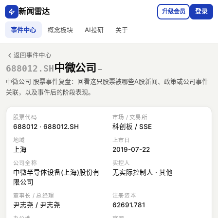
新闻雷达
升级会员
登录
事件中心
概念板块
AI投研
关于
返回事件中心
中微公司
688012.SH
—
中微公司 股票事件复盘：回看这只股票被哪些A股新闻、政策或公司事件
关联，以及事件后的阶段表现。
股票代码
市场 / 交易所
688012 · 688012.SH
科创板 / SSE
地域
上市日
上海
2019-07-22
公司全称
实控人
中微半导体设备(上海)股份有
无实际控制人 · 其他
限公司
董事长 / 总经理
注册资本
尹志尧 / 尹志尧
62691.781