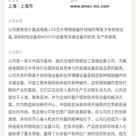
办公地
官网
上海 · 上海市
www.amec-inc.com
主营业务
公司聚焦用于集成电路,LED芯片等微观器件领域的等离子体刻蚀设
备,深硅刻蚀设备和MOCVD设备等关键设备的研发,生产和销售.
公司简介
公司是一家以中国为基地、面向全球的微观加工高端设备公司，为集
成电路和泛半导体行业提供极具竞争力的高端设备和高品质的服务。
公司开发的等离子体刻蚀设备和化学薄膜设备是制造各种微观器件的
关键设备，可加工微米级和纳米级的各种器件。这些微观器件是现代
数码产业的基础，它们正在改变人类的生产方式和生活方式。公司总
部位于上海，聚焦亚洲，并为全球的客户提供技术和设备的解决方
案。作为制造和创新的中心，中国和亚洲具有得天独厚的优势和高速
成长的市场，而这使公司有无限广阔的发展前景。在公司员工的创新
激情、多年的齐心奋斗和合作共赢的精神指引下，公司已经成为一家
快速成长的微观加工设备公司，在技术创新、产品优化和市场准入方
面取得了重大突破，赢得了众多客户和供应厂商的信任和支持，成为