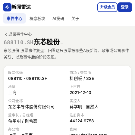
新闻雷达
升级会员
登录
事件中心
概念板块
AI投研
关于
返回事件中心
东芯股份
688110.SH
—
东芯股份 股票事件复盘：回看这只股票被哪些A股新闻、政策或公司事件
关联，以及事件后的阶段表现。
股票代码
市场 / 交易所
688110 · 688110.SH
科创板 / SSE
地域
上市日
上海
2021-12-10
公司全称
实控人
东芯半导体股份有限公司
蒋学明 · 自然人
董事长 / 总经理
注册资本
蒋学明 / 谢莺霞
44224.9758
办公地
官网