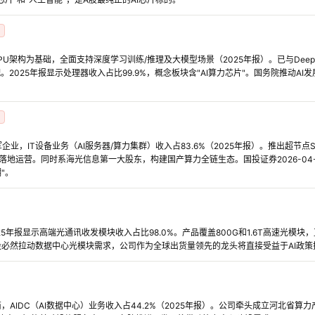
PU架构为基础，全面支持深度学习训练/推理及大模型场景（2025年报）。已与DeepSee
。2025年报显示处理器收入占比99.9%，概念板块含"AI算力芯片"。国务院推动A
业，IT设备业务（AI服务器/算力集群）收入占83.6%（2025年报）。推出超节点Sc
池落地运营。同时系海光信息第一大股东，构建国产算力全链生态。国投证券2026-04
"。
5年报显示高端光通讯收发模块收入占比98.0%。产品覆盖800G和1.6T高速光模块
设必然拉动数据中心光模块需求，公司作为全球出货量领先的龙头将直接受益于AI政
，AIDC（AI数据中心）业务收入占44.2%（2025年报）。公司牵头成立河北省算