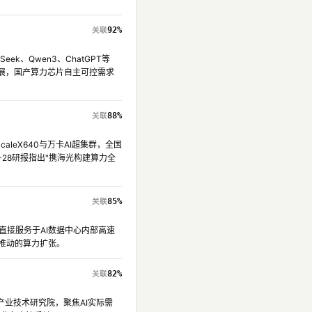
92%
k、Qwen3、ChatGPT等
I发展，国产算力芯片自主可控需求
88%
aleX640与万卡AI超集群，全国
-28研报指出"携海光构建算力全
85%
，直接服务于AI数据中心内部高速
策推动的算力扩张。
82%
力产业技术研究院，聚焦AI实际需