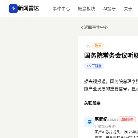
新闻雷达
事件中心
概念板块
AI投研
关于
返回事件中心
政策
35
国务院常务会议听
人工智能
据央视报道，国务院总理李
能产业发展的重要信号，显
关联股票
寒武纪
直接影响
688256
寒
行情加载失败
国产AI芯片龙头，2025
需求。概念板块含"AI算力