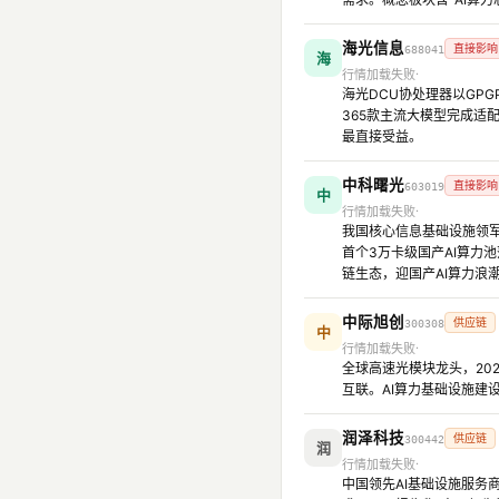
海光信息
直接影响
688041
海
行情加载失败
海光DCU协处理器以GPG
365款主流大模型完成适配
最直接受益。
中科曙光
直接影响
603019
中
行情加载失败
我国核心信息基础设施领军企
首个3万卡级国产AI算力
链生态，迎国产AI算力浪潮
中际旭创
供应链
300308
中
行情加载失败
全球高速光模块龙头，202
互联。AI算力基础设施建
润泽科技
供应链
300442
润
行情加载失败
中国领先AI基础设施服务商