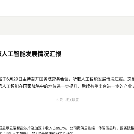
取人工智能发展情况汇报
强于6月29日主持召开国务院常务会议，听取人工智能发展情况汇报。这
示人工智能在国家战略中的地位进一步提升，后续有望出台进一步的产业
6 只 · 按关联度
年报显示云端智能芯片及加速卡收入占99.7%。公司提供云边端一体智能芯片，国务院推
芯片"和"人工智能"，是A股最纯正的AI芯片标的。