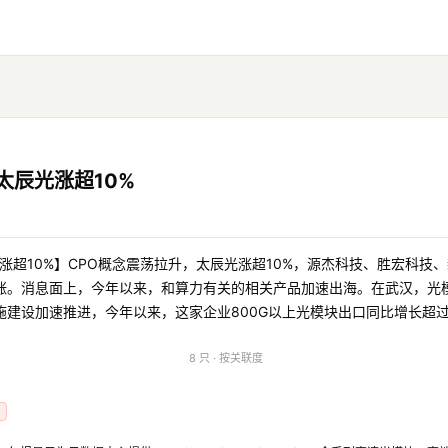
太辰光涨超10%
光涨超10%】CPO概念震荡拉升，太辰光涨超10%，源杰科技、胜宏科技
涨。消息面上，今年以来，和算力有关的相关产品加速出海。在武汉，光模
建设加速推进，今年以来，这家企业800G以上光模块出口同比增长超过
8 只 · 按关联度