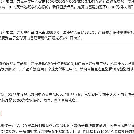
年报显示为云数据中心提供100G/200G/400G/800G/1.6T全系列高速光模块
0.6%。CPO/英伟达概念核心标的，新闻直接点名，是算力基建加速下800G光模块出
5年报显示光互联产品收入占比99.7%，国外收入占比96.2%，产品覆盖多种高速率
高度受益于全球算力基建带动的高速光模块出口增长。
露拓展FAU产品用于光模块和CPO并推进800G/1.6T高速光模块产品，光器件收入占比9
品制造商之一，产品广泛应用于全球大型数据中心。新闻直接点名且涨超10%领涨板块
应商，2025年报显示数据中心类产品收入占比65.4%，已实现国际前十大及国内主流
光芯片是800G光模块核心元器件，新闻直接点名。
位于武汉。2025年报明确AI算力投资浪潮下数通光模块需求激增，公告显示产品涵盖20
拥有CPO概念。是新闻中武汉光模块企业800G以上出口同比增长超100倍的最直接映射