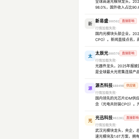
全球高速光模块龙头，2025
98.0%，国外收入占比9
新易盛
直接影响
300502
新
行情加载失败
国内光模块头部企业，202
CPO）。新闻直接点名，
太辰光
直接影响
300570
太
行情加载失败
光器件龙头，2025年报披
是全球最大光密集连接产
源杰科技
供应链
688498
源
行情加载失败
国内领先的光芯片IDM供
念（光电共封装CPO）。
光迅科技
直接影响
002281
光
行情加载失败
武汉光模块龙头，央企，总部
速光模块及1.6T方案，