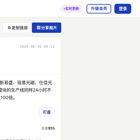
登录
升级会员
实时更新
⧉
▦
复制链接
分享图片
2026-06-30 09:52
、新易盛、铭普光磁、仕佳光
块的生产线同样24小时不
100倍。
盯盘
95%