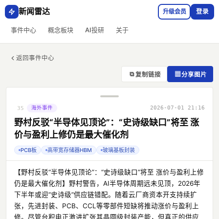
新闻雷达
升级会员
登录
事件中心
概念板块
AI投研
关于
返回事件中心
⧉
▦
复制链接
分享图片
海外事件
2026-07-01 21:16
35
野村反驳“半导体见顶论”：“史诗级缺口”将至 涨
价与盈利上修仍是最大催化剂
PCB板
高带宽存储器HBM
玻璃基板封装
【野村反驳“半导体见顶论”：“史诗级缺口”将至 涨价与盈利上修
仍是最大催化剂】野村警告，AI半导体周期远未见顶，2026年
下半年或迎“史诗级”供应链错配。随着云厂商资本开支持续扩
张，先进封装、PCB、CCL等零部件短缺将推动涨价与盈利上
修。尽管台积电正激进扩张其晶圆级封装产能，但真正的供应