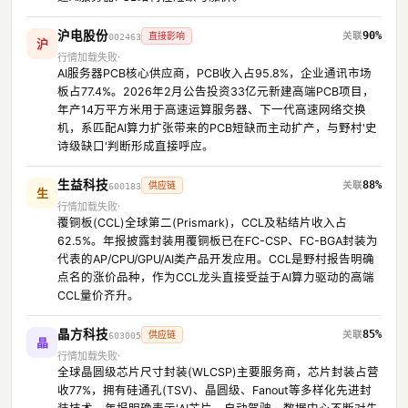
沪电股份
90%
直接影响
002463
沪
行情加载失败
AI服务器PCB核心供应商，PCB收入占95.8%，企业通讯市场
板占77.4%。2026年2月公告投资33亿元新建高端PCB项目，
年产14万平方米用于高速运算服务器、下一代高速网络交换
机，系匹配AI算力扩张带来的PCB短缺而主动扩产，与野村'史
诗级缺口'判断形成直接呼应。
生益科技
88%
供应链
600183
生
行情加载失败
覆铜板(CCL)全球第二(Prismark)，CCL及粘结片收入占
62.5%。年报披露封装用覆铜板已在FC-CSP、FC-BGA封装为
代表的AP/CPU/GPU/AI类产品开发应用。CCL是野村报告明确
点名的涨价品种，作为CCL龙头直接受益于AI算力驱动的高端
CCL量价齐升。
晶方科技
85%
供应链
603005
晶
行情加载失败
全球晶圆级芯片尺寸封装(WLCSP)主要服务商，芯片封装占营
收77%，拥有硅通孔(TSV)、晶圆级、Fanout等多样化先进封