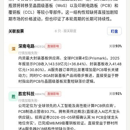
瓶颈将转移至晶圆级基板（WoS）以及印刷电路板（PCB）和
覆铜板（CCL）等较小零部件。这一结构性短缺将直接加剧短
期市场的价格波动，但也印证了本轮周期的长期可持续性。
关联股票
6 只 · 按关联度
盯盘
深南电路
93%
直接影响
002916
深
行情加载失败
内资最大封装基板供应商、全球PCB第4位(Prismark)。2025
年报显示PCB收入143.59亿元(+36.84%)、封装基板收入41.48
亿元(+30.80%)，AI服务器订单同比显著增加是PCB增长关键
动力；同时FC-BGA封装基板产品线稳步推进，直接受益于野
村指出的PCB与晶圆级基板双重短缺涨价逻辑。
胜宏科技
91%
直接影响
300476
胜
行情加载失败
公司定位为'全球领先的人工智能及高性能计算PCB供应商'，
PCB制造占营收93.7%，拥有英伟达概念(直接进入AI芯片龙头
供应链)。招商证券2026-05-05研报确认其'AI PCB全球龙头
地位夯实'，已完成M8/M9级覆铜板验证。直接受益于野村所
述AI服务器PCB结构性短缺与涨价。