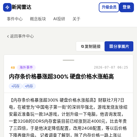
新闻雷达
升级会员
登录
事件中心
概念板块
AI投研
关于
返回事件中心
⧉
▦
复制链接
分享图片
海外事件
2026-07-07 06:25
40
内存条价格暴涨超300% 硬盘价格水涨船高
闪存
内存
【内存条价格暴涨超300% 硬盘价格水涨船高】财联社7月7日
电，在被誉为“中国电子第一街”的深圳华强北，游戏发烧友徐绍
安最近准备玩一款3A游戏，计划升级一下电脑，他咨询发现，
一套32GB的DDR5内存套装目前已经涨到近4000元，比去年贵
了三四倍，于是他决定降低配置，改用24GB配置，等以后价格
下降再做升级。 记者调查了解到，除了内存价格一路上涨以