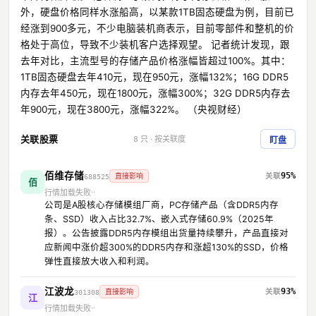
外，硬盘价格同样水涨船高，以某款1TB固态硬盘为例，目前已
经涨到900多元，不少电脑装机商表示，目前零部件和整机的价
格处于高位，导致不少装机客户选择观望。 记者统计发现，跟
去年对比，主流型号的存储产品价格涨幅皆超过100%。其中：
1TB固态硬盘去年410元，现在950元，涨幅132%；16G DDR5
内存去年450元，现在1800元，涨幅300%；32G DDR5内存去
年900元，现在3800元，涨幅322%。 （央视财经）
关联股票
8 只 · 按关联度
盯盘
佰维存储
95%
直接影响
688525
佰
行情加载失败
公司是A股核心存储模组厂商，PC存储产品（含DDR5内存
条、SSD）收入占比32.7%、嵌入式存储60.9%（2025年
报）。公告披露DDR5内存模组出货量持续攀升，产品直接对
应新闻中涨价超300%的DDR5内存和涨超130%的SSD，价格
弹性直接放大收入和利润。
江波龙
93%
直接影响
301308
江
行情加载失败