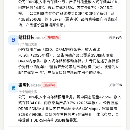
公司100%收入来自存储业务，产品线覆盖嵌入式存储44.0%、
固态硬盘24.5%、移动存储21.5%、内存条9.7%（2025年
报）。公告明确内存条产品线覆盖DDR4/DDR5全系列，从
4GB到256GB，旗下Lexar（雷克沙）品牌直接面向消费级市
场，产品涨价直接增厚业绩。
朗科科技
90%
直接影响
300042
朗
行情加载失败
闪存应用产品（SSD、DRAM内存条等）收入占比
70.9%（2025年报）。公告明确产品已覆盖SSD固态硬盘、
DRAM内存条、嵌入式存储和移动存储，并专门论述了存储涨
价对行业的影响："量价齐升将带动市场规模扩大"。被誉为A
股"存储第一股"，产品直接对应新闻中涨价的品类。
德明利
90%
直接影响
001309
德
行情加载失败
公司100%收入来自存储模组业务，其中固态硬盘42.5%、嵌入
式存储34.0%、内存条类产品9.7%（2025年报）。公告披露
DDR5 RDIMM企业级内存产品速率达6400Mbps，容量覆盖
32GB至96GB。自研闪存主控芯片+存储模组一体化布局，直
接受益于DDR5内存和SSD价格暴涨。