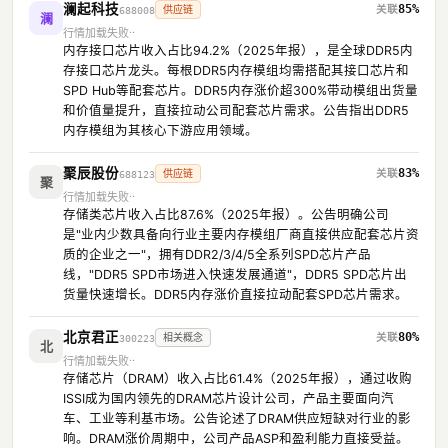
澜起科技
85%
供应链
688008
澜
行情加载失败
内存接口芯片收入占比94.2%（2025年报），是全球DDR5内
存接口芯片龙头。每根DDR5内存模组均需搭配其接口芯片和
SPD Hub等配套芯片。DDR5内存涨价超300%带动模组出货量
和价值量提升，直接拉动公司配套芯片需求。公告指出DDR5
内存模组为其核心下游应用领域。
聚辰股份
83%
供应链
688123
聚
行情加载失败
存储类芯片收入占比87.6%（2025年报）。公告明确公司
是"业内少数具备向行业主要内存模组厂商直接供应配套芯片资
质的企业之一"，拥有DDR2/3/4/5全系列SPD芯片产品
线，"DDR5 SPD市场进入快速发展通道"，DDR5 SPD芯片出
货量快速增长。DDR5内存涨价直接拉动配套SPD芯片需求。
北京君正
80%
相关概念
300223
北
行情加载失败
存储芯片（DRAM）收入占比61.4%（2025年报），通过收购
ISSI成为国内领先的DRAM芯片设计公司，产品主要面向汽
车、工业等利基市场。公告论述了DRAM供应短缺对行业的影
响。DRAM涨价周期中，公司产品ASP和盈利能力直接受益。