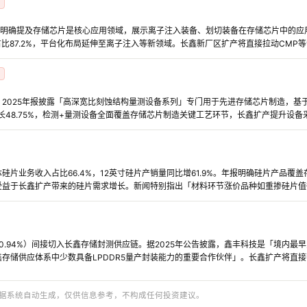
年报明确提及存储芯片是核心应用领域，展示离子注入装备、划切装备在存储芯片中的应用
入占比87.2%，平台化布局延伸至离子注入等新领域。长鑫新厂区扩产将直接拉动CMP
2025年报披露「高深宽比刻蚀结构量测设备系列」专门用于先进存储芯片制造，基
增长48.75%，检测+量测设备全面覆盖存储芯片制造关键工艺环节，长鑫扩产提升设备
硅片业务收入占比66.4%，12英寸硅片产销量同比增61.9%。年报明确硅片产品覆
受益于长鑫扩产带来的硅片需求增长。新闻特别指出「材料环节涨价品种如重掺硅片值
0.94%）间接切入长鑫存储封测供应链。据2025年公告披露，鑫丰科技是「境内最早
存储供应体系中少数具备LPDDR5量产封装能力的重要合作伙伴」。长鑫扩产将直接
与数据系统自动生成，仅供信息参考，不构成任何投资建议。