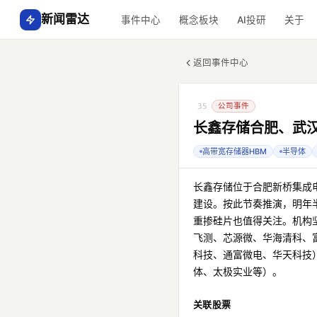
新闻雷达
事件中心
概念板块
AI投研
关于
返回事件中心
公司事件
35
长鑫存储合肥、武
高带宽存储器HBM
半导体
长鑫存储位于合肥新桥集成
建设。按此节奏推演，明年
重掺硅片也值得关注。机构
飞测、芯源微、华海清科、
科技、通富微电、华天科技
体、太极实业等）。
关联股票