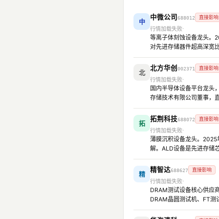
中微公司
直接影响
688012
中
行情加载失败
等离子体刻蚀设备龙头。20
对先进存储器件超高深宽比
北方华创
直接影响
002371
北
行情加载失败
国内半导体设备平台龙头，
存储技术有限公司董事，
拓荆科技
直接影响
688072
拓
行情加载失败
薄膜沉积设备龙头。202
解。ALD设备是先进存储
精智达
直接影响
688627
精
行情加载失败
DRAM测试设备核心供应
DRAM晶圆测试机、FT