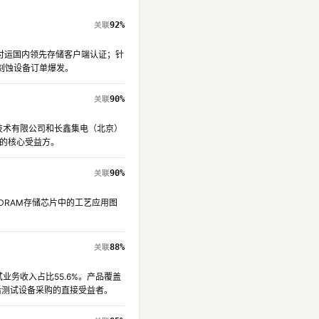
92%
果并付运国内领先存储客户端认证；针
刻蚀设备订单爆发。
90%
储技术有限公司和长鑫集电（北京）
的核心受益方。
90%
DRAM存储芯片中的工艺应用图
88%
业务收入占比55.6%。产品覆盖
后测试设备采购的直接受益者。