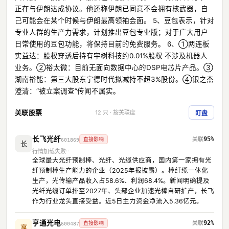
正在与伊朗达成协议。他还称伊朗已同意不会拥有核武器，自
己可能会在某个时候与伊朗最高领袖会面。 5、豆包表示，针对
专业人群的生产力需求，计划推出豆包专业版；对于广大用户
日常使用的豆包功能，将保持目前的免费服务。 6、①两连板
实益达：股权穿透后持有宇树科技约0.01%股权 不涉及机器人
业务。②裕太微：目前无面向数据中心的DSP电芯片产品。③
湖南裕能：第三大股东宁德时代拟减持不超3%股份。④银之杰
澄清：“被立案调查”传闻不属实。
关联股票
12 只 · 按关联度
盯盘
长飞光纤
95%
直接影响
601869
长
行情加载失败
全球最大光纤预制棒、光纤、光缆供应商，国内第一家拥有光
纤预制棒生产能力的企业（2025年报披露）。棒纤缆一体化
生产，光传输产品收入占58.6%、利润68.4%。新闻明确提及
光纤光缆订单排至2027年、头部企业加速光棒自研扩产，长飞
作为行业龙头直接受益。近5日主力资金净流入5.36亿元。
亨通光电
92%
直接影响
600487
亨