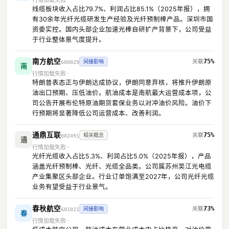
行情加载失败
线缆板块收入占比79.7%、利润占比85.1%（2025年报），拥
有30余年光纤光缆研发生产经验及光纤预制棒产品。深圳市国
资委实控。国内头部企业加速光棒自研扩产背景下，公司受益
于行业整体景气度提升。
南方航空
75%
间接影响
600029
南
行情加载失败
特朗普表态正与伊朗达成协议，伊朗同意弃核，将推升伊朗原
油出口预期、压低油价。航油成本是南航最大运营成本项，公
司公告开展布伦特原油期货套保业务以对冲油价风险。油价下
行预期将显著降低公司运营成本、改善利润。
通鼎互联
75%
相关概念
002491
通
行情加载失败
光纤光缆收入占比5.3%、利润占比5.0%（2025年报），产品
涵盖光纤预制棒、光纤、光缆全品类。公司属苏州吴江光电缆
产业集聚区头部企业。行业订单饱满至2027年，公司光纤光缆
业务有望受益于行业景气。
春秋航空
73%
间接影响
601021
春
行情加载失败