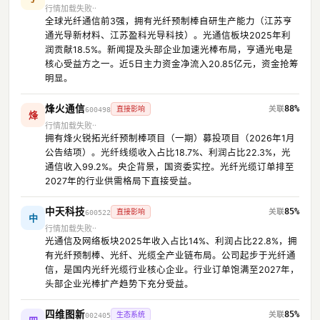
行情加载失败
全球光纤通信前3强，拥有光纤预制棒自研生产能力（江苏亨
通光导新材料、江苏盈科光导科技）。光通信板块2025年利
润贡献18.5%。新闻提及头部企业加速光棒布局，亨通光电是
核心受益方之一。近5日主力资金净流入20.85亿元，资金抢筹
明显。
烽火通信
88%
直接影响
600498
烽
行情加载失败
拥有烽火锐拓光纤预制棒项目（一期）募投项目（2026年1月
公告结项）。光纤线缆收入占比18.7%、利润占比22.3%，光
通信收入99.2%。央企背景，国资委实控。光纤光缆订单排至
2027年的行业供需格局下直接受益。
中天科技
85%
直接影响
600522
中
行情加载失败
光通信及网络板块2025年收入占比14%、利润占比22.8%，拥
有光纤预制棒、光纤、光缆全产业链布局。公司起步于光纤通
信，是国内光纤光缆行业核心企业。行业订单饱满至2027年，
头部企业光棒扩产趋势下充分受益。
四维图新
85%
生态系统
002405