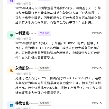
四
行情加载失败
2025年4月与火山引擎签署战略合作协议，明确基于火山引擎
豆包大模型打造智能座舱与辅助驾驶解决方案（公告披露）。
豆包推出专业版后，四维图新作为豆包大模型在汽车智能化领
域的官方生态合作伙伴，有望率先受益于豆包生态扩展。
中科蓝讯
82%
生态系统
688332
中
行情加载失败
2025年报披露：配合火山引擎量产BT8951H芯片，搭载于AI
耳机，成为继FIIL GS Links后第二款接入豆包大模型的耳机产
品。豆包推出专业版将加速AI应用渗透，中科蓝讯作为豆包硬
件生态芯片供应商直接受益。
永鼎股份
78%
相关概念
600105
永
行情加载失败
光通信收入占比20.2%、利润占比29.4%（2025年报），连续
多年被评为中国光纤光缆最具竞争力企业十强。拥有光纤预制
棒产品。行业订单排至2027年、光棒扩产趋势下，公司作为光
纤光缆竞争力十强企业直接受益。
特发信息
76%
相关概念
000070
特