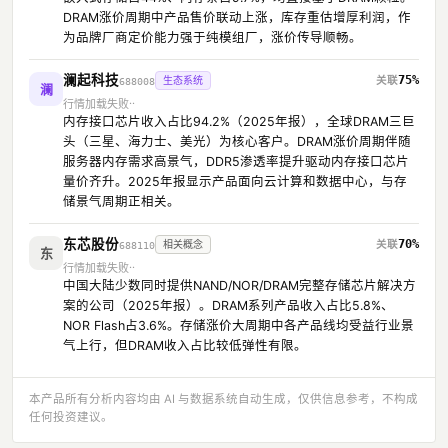
DRAM涨价周期中产品售价联动上涨，库存重估增厚利润，作
为品牌厂商定价能力强于纯模组厂，涨价传导顺畅。
澜起科技
75%
生态系统
688008
澜
行情加载失败
内存接口芯片收入占比94.2%（2025年报），全球DRAM三巨
头（三星、海力士、美光）为核心客户。DRAM涨价周期伴随
服务器内存需求高景气，DDR5渗透率提升驱动内存接口芯片
量价齐升。2025年报显示产品面向云计算和数据中心，与存
储景气周期正相关。
东芯股份
70%
相关概念
688110
东
行情加载失败
中国大陆少数同时提供NAND/NOR/DRAM完整存储芯片解决方
案的公司（2025年报）。DRAM系列产品收入占比5.8%、
NOR Flash占3.6%。存储涨价大周期中各产品线均受益行业景
气上行，但DRAM收入占比较低弹性有限。
本产品所有分析内容均由 AI 与数据系统自动生成，仅供信息参考，不构成
任何投资建议。