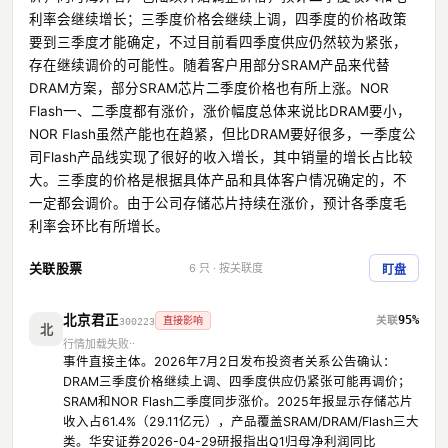
利率会继续增长；三季度价格会继续上调，四季度的价格政策
要到三季度才能确定，不过目前看四季度供应仍然较为紧张，
存在继续调价的可能性。随着客户用部分SRAM产品来代替
DRAM方案，部分SRAM芯片二季度价格也有所上涨。NOR
Flash一、二季度都有涨价，涨价幅度总体来说比DRAM要小，
NOR Flash虽然产能也在趋紧，但比DRAM要好很多，一季度公
司Flash产品线实现了很好的收入增长，其中销量的增长占比较
大。三季度的价格是根据具体产品和具体客户情况确定的，不
一定都会调价。由于公司存储芯片持续在涨价，预计各季度毛
利率会环比有所增长。
关联股票
6 只 · 按关联度
盯盘
北京君正
95%
直接影响
300223
北
行情加载失败
事件直接主体。2026年7月2日发布投资者关系公告确认：
DRAM三季度价格继续上调、四季度供应仍紧张可能再调价；
SRAM和NOR Flash二季度同步涨价。2025年报显示存储芯片
收入占61.4%（29.11亿元），产品覆盖SRAM/DRAM/Flash三大
类。华安证券2026-04-29研报指出Q1归母净利润同比