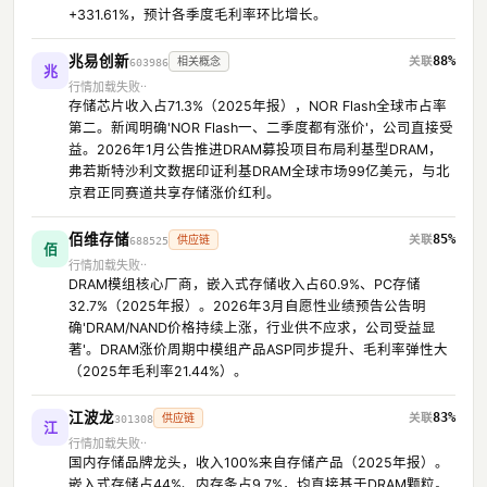
+331.61%，预计各季度毛利率环比增长。
兆易创新
88%
相关概念
603986
兆
行情加载失败
存储芯片收入占71.3%（2025年报），NOR Flash全球市占率
第二。新闻明确'NOR Flash一、二季度都有涨价'，公司直接受
益。2026年1月公告推进DRAM募投项目布局利基型DRAM，
弗若斯特沙利文数据印证利基DRAM全球市场99亿美元，与北
京君正同赛道共享存储涨价红利。
佰维存储
85%
供应链
688525
佰
行情加载失败
DRAM模组核心厂商，嵌入式存储收入占60.9%、PC存储
32.7%（2025年报）。2026年3月自愿性业绩预告公告明
确'DRAM/NAND价格持续上涨，行业供不应求，公司受益显
著'。DRAM涨价周期中模组产品ASP同步提升、毛利率弹性大
（2025年毛利率21.44%）。
江波龙
83%
供应链
301308
江
行情加载失败
国内存储品牌龙头，收入100%来自存储产品（2025年报）。
嵌入式存储占44%、内存条占9.7%，均直接基于DRAM颗粒。